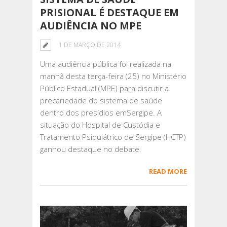
PRISIONAL É DESTAQUE EM
AUDIÊNCIA NO MPE
1 DE MARÇO DE 2014
Uma audiência pública foi realizada na
manhã desta terça-feira (25) no Ministério
Público Estadual (MPE) para discutir a
precariedade do sistema de saúde
dentro dos presídios emSergipe. A
situação do Hospital de Custódia e
Tratamento Psiquiátrico de Sergipe (HCTP)
ganhou destaque no debate.
READ MORE